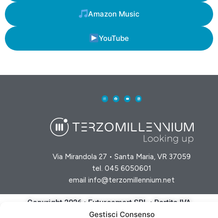
Amazon Music
YouTube
Via Mirandola 27 • Santa Maria, VR 37059
tel.
045 6050601
email
info@terzomillennium.net
Copyright 2026 • Futuresmart SRL • Partita IVA
04218180232 •
Privacy Policy
•
Cookie Policy
Gestisci Consenso